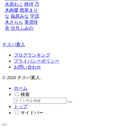
水原わこ
静河
乃
木絢愛
西尾まり
な
福原みな
宇流
木さらら
美澄玲
衣
沙月ふみの
チスパ素人
ブログランキング
プライバシーポリシー
お問い合わせ
© 2026 チスパ素人.
ホーム
検索
トップ
サイドバー