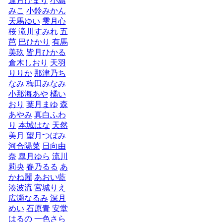
逢月ひまり
小島
みこ
小鈴みかん
天馬ゆい
雫月心
桜
滝川すみれ
五
芭
巴ひかり
有馬
美玖
皆月ひかる
倉木しおり
天羽
りりか
那津乃ち
なみ
梅田みなみ
小那海あや
橘い
おり
葉月まゆ
森
あやみ
真白ふわ
り
本城はな
天然
美月
望月つぼみ
河合陽菜
日向由
奈
皐月ゆら
流川
莉央
春乃るる
あ
かね麗
あおい藍
湊波流
宮城りえ
広瀬なるみ
深月
めい
石原青
安堂
はるの
一色さら