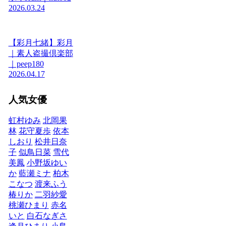
2026.03.24
【彩月七緒】彩月
｜素人盗撮倶楽部
｜peep180
2026.04.17
人気女優
虹村ゆみ
北岡果
林
花守夏歩
依本
しおり
松井日奈
子
似鳥日菜
雪代
美鳳
小野坂ゆい
か
藍瀬ミナ
柏木
こなつ
渡来ふう
椿りか
二羽紗愛
桃瀬ひまり
赤名
いと
白石なぎさ