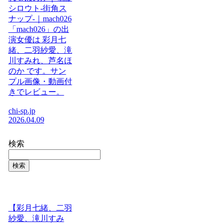
シロウト-街角ス
ナップ-｜mach026
「mach026」の出
演女優は 彩月七
緒、二羽紗愛、滝
川すみれ、芦名ほ
のか です。サン
プル画像・動画付
きでレビュー。
chi-sp.jp
2026.04.09
検索
検索
【彩月七緒、二羽
紗愛、滝川すみ