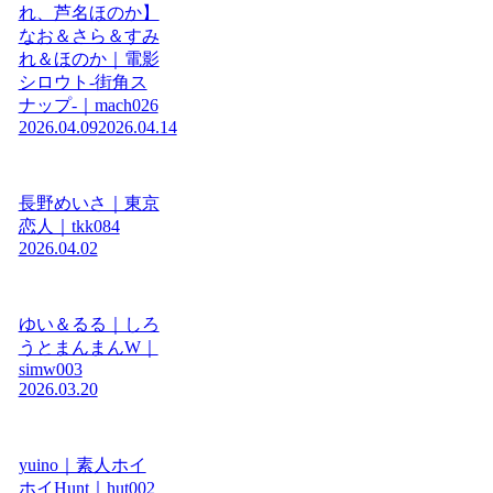
れ、芦名ほのか】
なお＆さら＆すみ
れ＆ほのか｜電影
シロウト-街角ス
ナップ-｜mach026
2026.04.09
2026.04.14
長野めいさ｜東京
恋人｜tkk084
2026.04.02
ゆい＆るる｜しろ
うとまんまんW｜
simw003
2026.03.20
yuino｜素人ホイ
ホイHunt｜hut002