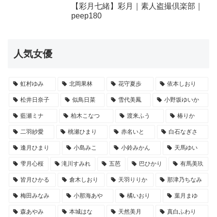
【彩月七緒】彩月｜素人盗撮倶楽部｜
peep180
人気女優
虹村ゆみ
北岡果林
花守夏歩
依本しおり
松井日奈子
似鳥日菜
雪代美鳳
小野坂ゆいか
藍瀬ミナ
柏木こなつ
渡来ふう
椿りか
二羽紗愛
桃瀬ひまり
赤名いと
白石なぎさ
逢月ひまり
小島みこ
小鈴みかん
天馬ゆい
雫月心桜
滝川すみれ
五芭
巴ひかり
有馬美玖
皆月ひかる
倉木しおり
天羽りりか
那津乃ちなみ
梅田みなみ
小那海あや
橘いおり
葉月まゆ
森あやみ
本城はな
天然美月
真白ふわり