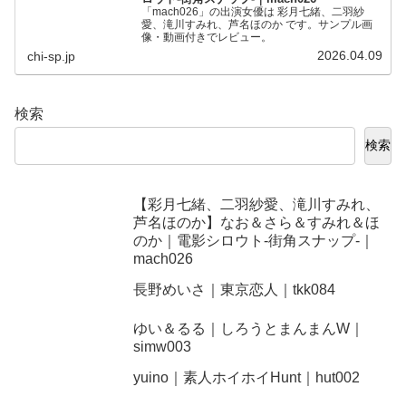
「mach026」の出演女優は 彩月七緒、二羽紗
愛、滝川すみれ、芦名ほのか です。サンプル画
像・動画付きでレビュー。
2026.04.09
chi-sp.jp
検索
検索
【彩月七緒、二羽紗愛、滝川すみれ、
芦名ほのか】なお＆さら＆すみれ＆ほ
のか｜電影シロウト-街角スナップ-｜
mach026
長野めいさ｜東京恋人｜tkk084
ゆい＆るる｜しろうとまんまんW｜
simw003
yuino｜素人ホイホイHunt｜hut002