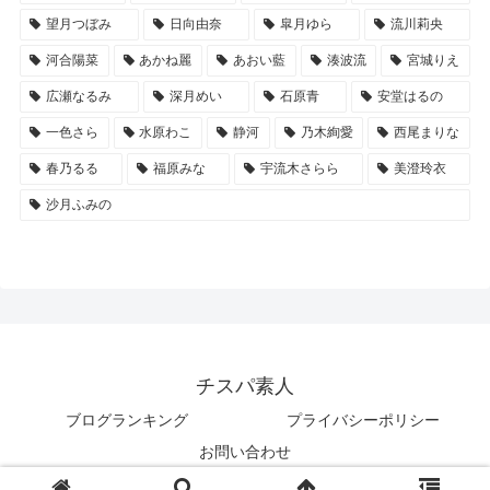
望月つぼみ
日向由奈
皐月ゆら
流川莉央
河合陽菜
あかね麗
あおい藍
湊波流
宮城りえ
広瀬なるみ
深月めい
石原青
安堂はるの
一色さら
水原わこ
静河
乃木絢愛
西尾まりな
春乃るる
福原みな
宇流木さらら
美澄玲衣
沙月ふみの
チスパ素人
ブログランキング
プライバシーポリシー
お問い合わせ