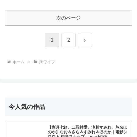
次のページ
次
1
2
へ
ホーム
舞ワイフ
今人気の作品
【彩月七緒、二羽紗愛、滝川すみれ、芦名ほ
のか】なお＆さら＆すみれ＆ほのか｜電影シ
ロウト-街角スナップ-｜mach026