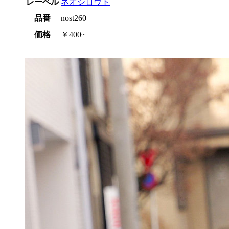
レーベル
ネオシロウト
品番
nost260
価格
￥400~