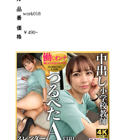
品
work018
番
価
￥490~
格